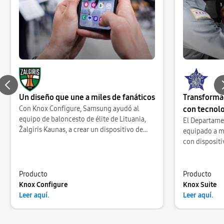
Un diseño que une a miles de fanáticos
Transformac
Previous slide
Con Knox Configure, Samsung ayudó al
con tecnol
equipo de baloncesto de élite de Lituania,
El Departame
Žalgiris Kaunas, a crear un dispositivo de
equipado a má
edición especial de Samsung Galaxy para
con disposit
sus leales seguidores.
revolucionado
con las comu
Producto
Producto
Knox Configure
Knox Suite
Leer aquí.
Leer aquí.