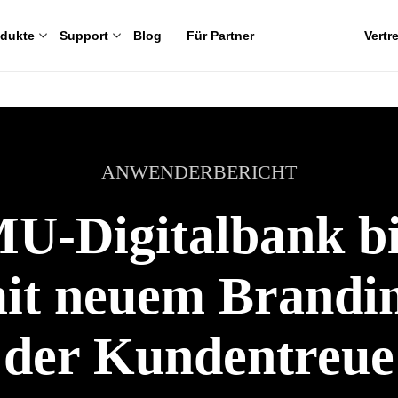
odukte
Support
Blog
Für Partner
Vertr
ANWENDERBERICHT
U-Digitalbank b
it neuem Brandin
der Kundentreue