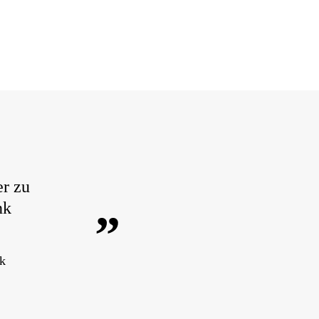
er zu
nk
”
k