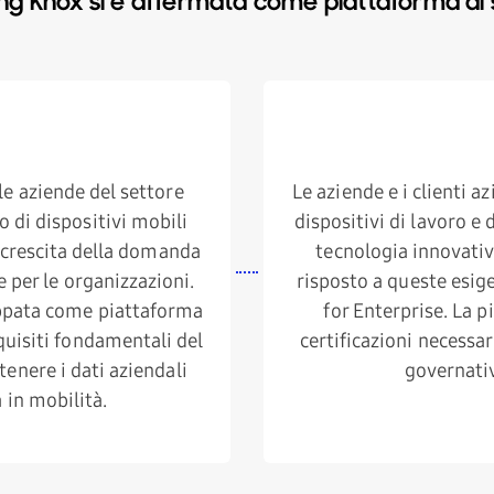
ng Knox si è affermata come piattaforma di 
o
u
s
e aziende del settore
Le aziende e i clienti 
 di dispositivi mobili
dispositivi di lavoro e 
a crescita della domanda
tecnologia innovati
he per le organizzazioni.
risposto a queste esi
uppata come piattaforma
for Enterprise. La 
quisiti fondamentali del
certificazioni necessar
enere i dati aziendali
governativ
 in mobilità.