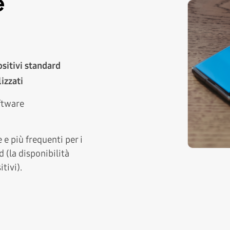
e
ositivi standard
izzati
ftware
e più frequenti per i
 (la disponibilità
tivi).