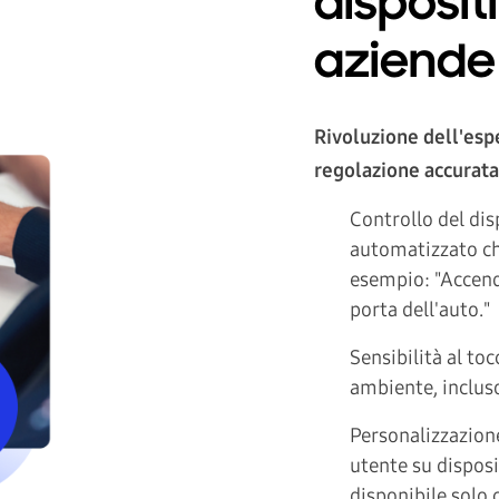
disposit
aziende
Rivoluzione dell'espe
regolazione accurata
Controllo del dis
automatizzato che
esempio: "Accendi
porta dell'auto."
Sensibilità al to
ambiente, incluso
Personalizzazion
utente su dispos
disponibile solo