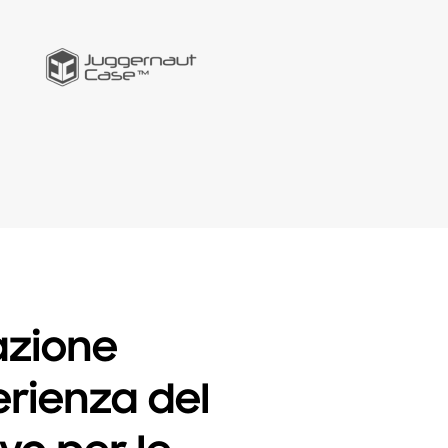
azione
erienza del